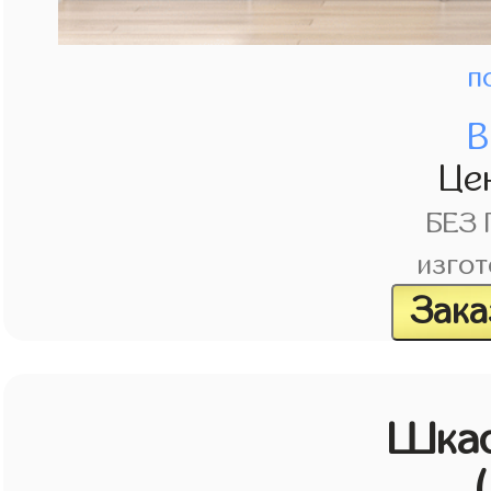
п
В
Це
БЕЗ
изгот
Зака
Шка