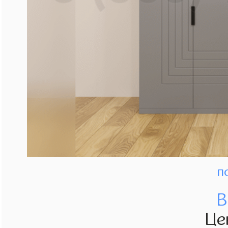
п
В
Це