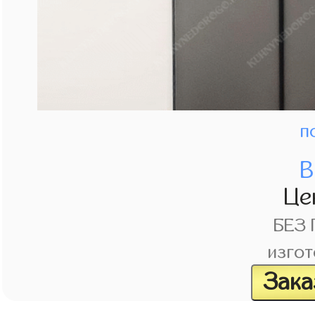
п
В
Це
БЕЗ
изгот
Зака