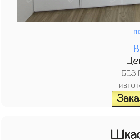
п
В
Це
БЕЗ
изгот
Зака
Шка