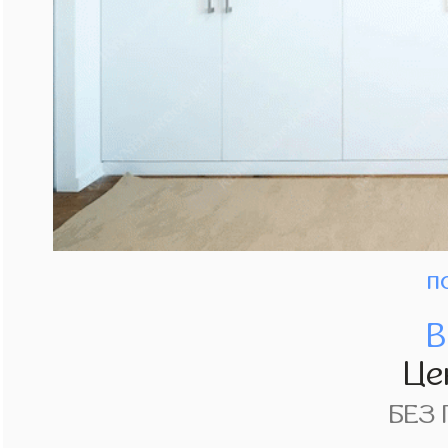
п
В
Це
БЕЗ