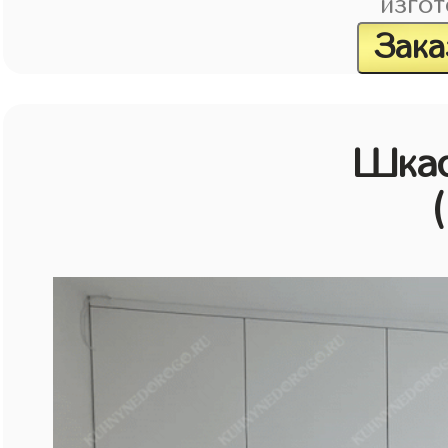
изгот
Зака
Шка