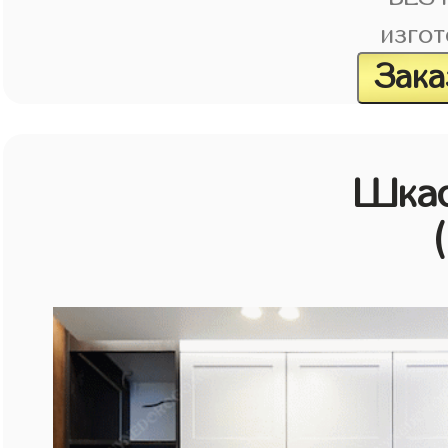
изгот
Зака
Шка