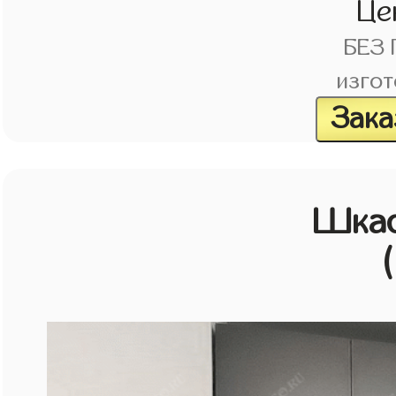
Це
БЕЗ
изгот
Зака
Шка