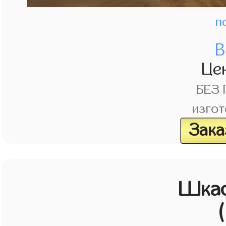
п
В
Це
БЕЗ
изгот
Зака
Шка