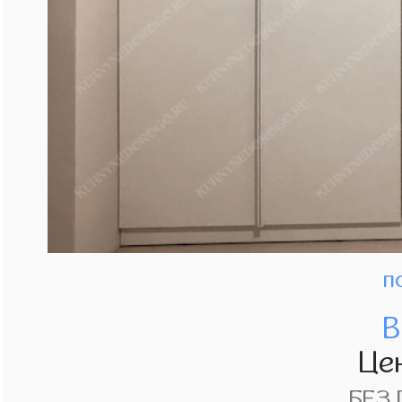
п
В
Це
БЕЗ