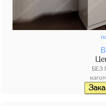
п
В
Це
БЕЗ
изгот
Зака