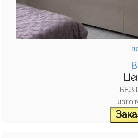
п
В
Це
БЕЗ
изгот
Зака