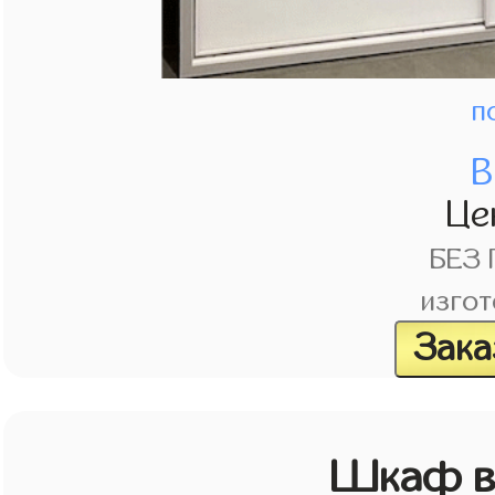
п
В
Це
БЕЗ
изгот
Зака
Шкаф в