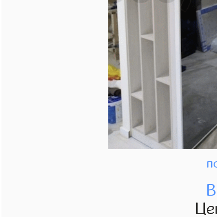
п
В
Це