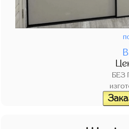
п
В
Це
БЕЗ
изгот
Зака