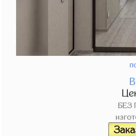
п
В
Це
БЕЗ
изгот
Зака