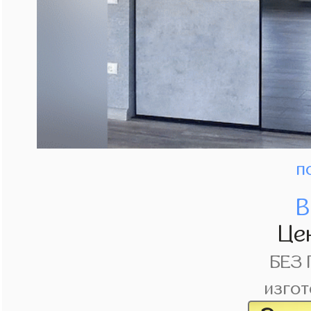
п
В
Це
БЕЗ
изгот