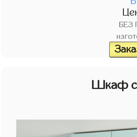
В
Це
БЕЗ
изгот
Зака
Шкаф с