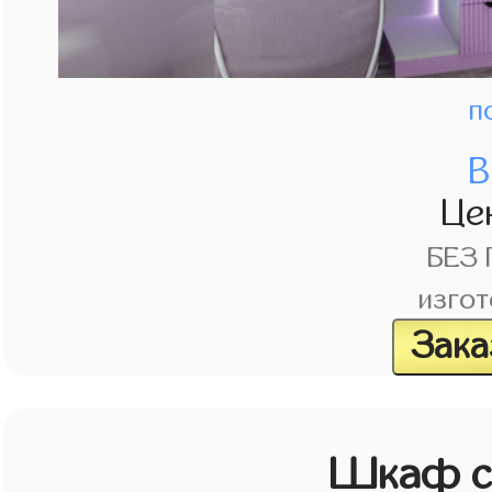
п
В
Це
БЕЗ
изгот
Зака
Шкаф с