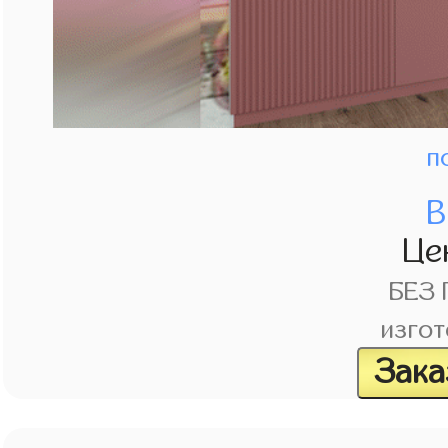
п
В
Це
БЕЗ
изгот
Зака