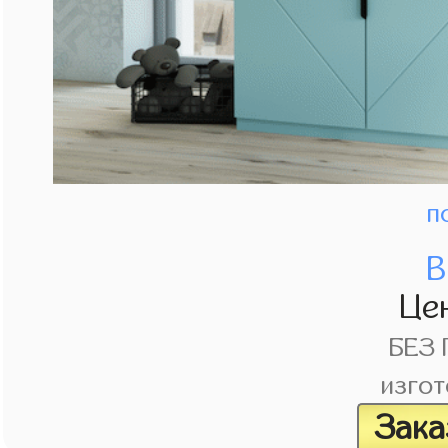
п
В
Це
БЕЗ
изгот
Зака