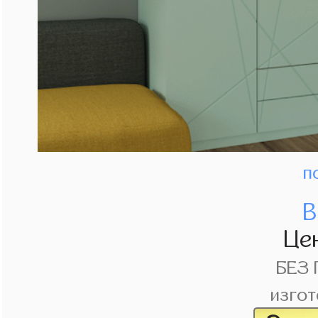
п
В
Це
БЕЗ
изгот