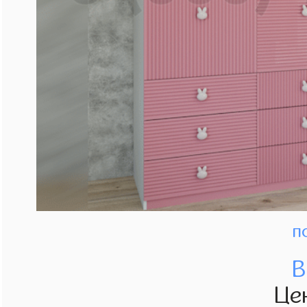
п
В
Це