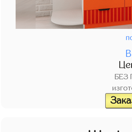
п
В
Це
БЕЗ
изгот
Зака