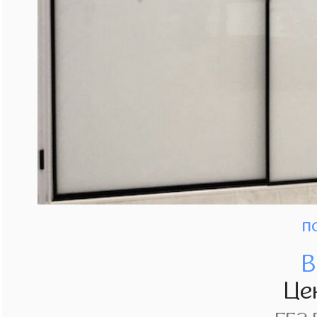
п
В
Це