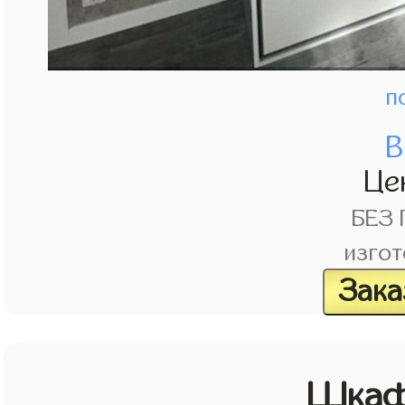
п
В
Це
БЕЗ
изгот
Зака
Шкаф 