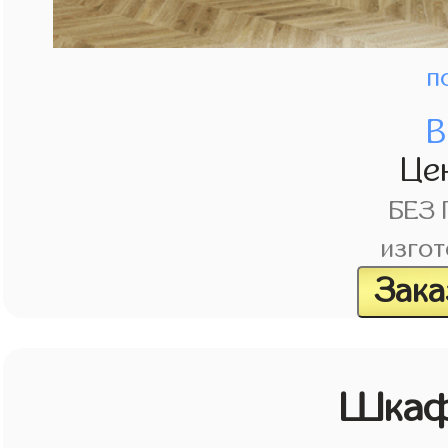
п
В
Це
БЕЗ
изгот
Зака
Шкаф 