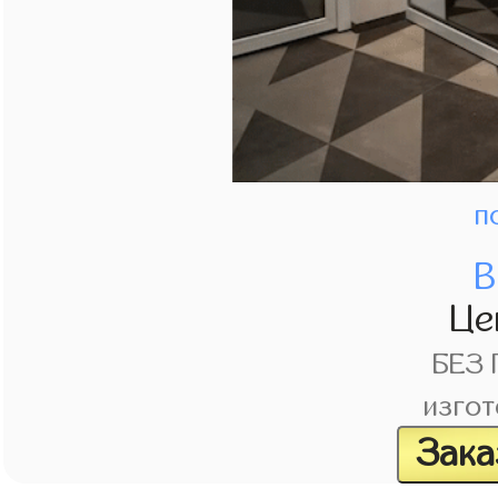
п
В
Це
БЕЗ
изгот
Зака