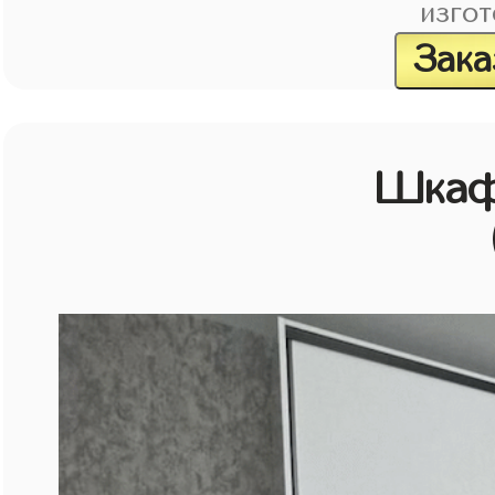
изгот
Зака
Шкаф 