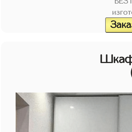
БЕЗ
изгот
Зака
Шкаф 