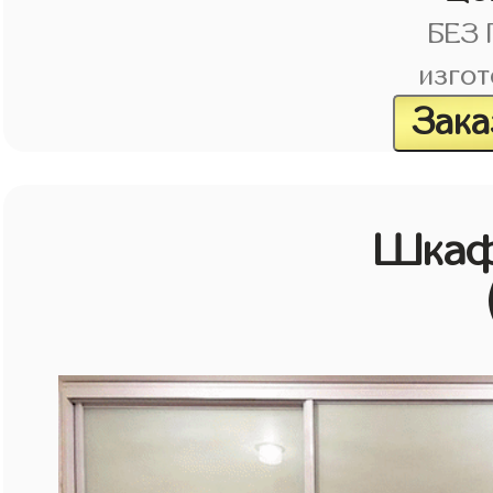
БЕЗ
изгот
Зака
Шкаф 