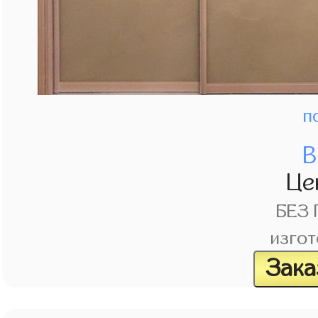
п
В
Це
БЕЗ
изгот
Зака