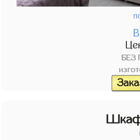
п
В
Це
БЕЗ
изгот
Зака
Шкаф 