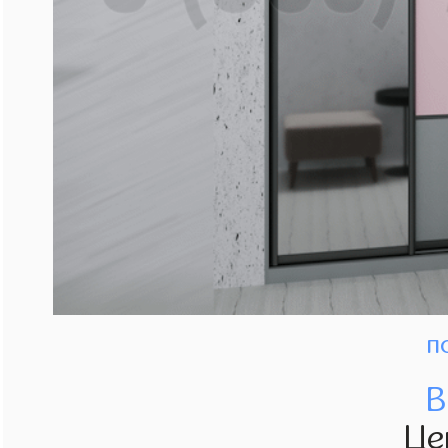
п
В
Це