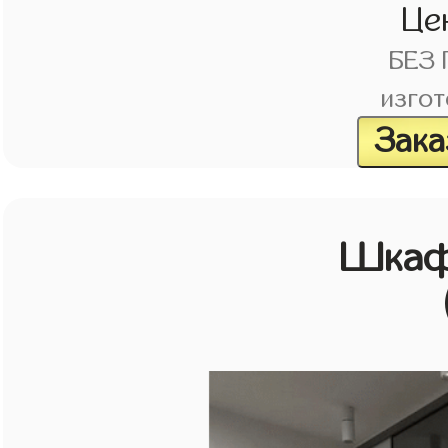
Це
БЕЗ
изгот
Зака
Шкаф 