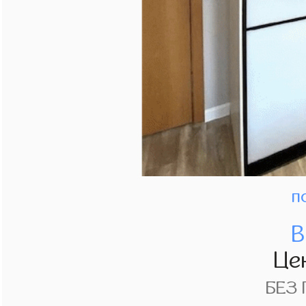
п
В
Це
БЕЗ