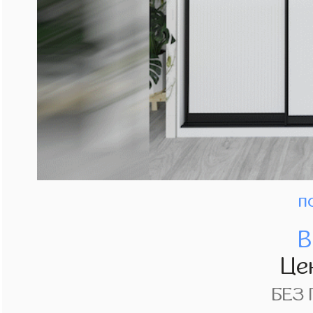
п
В
Це
БЕЗ