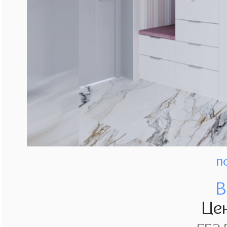
п
В
Це