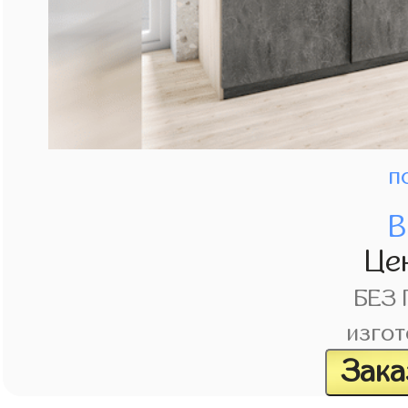
п
В
Це
БЕЗ
изгот
Зака