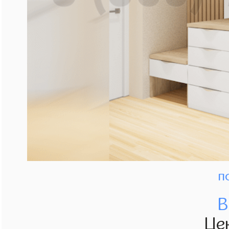
п
В
Це