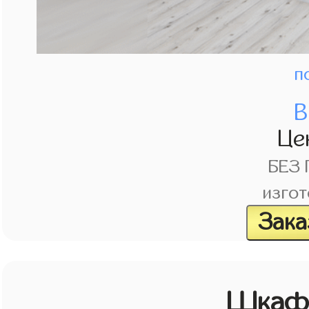
п
В
Це
БЕЗ
изгот
Зака
Шкаф 