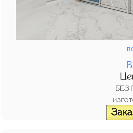
п
В
Це
БЕЗ
изгот
Зака