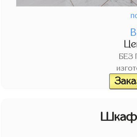
п
В
Це
БЕЗ
изгот
Зака
Шкаф 