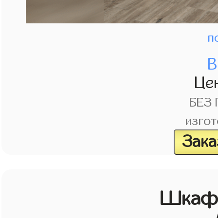
п
В
Це
БЕЗ
изгот
Зака
Шкаф 