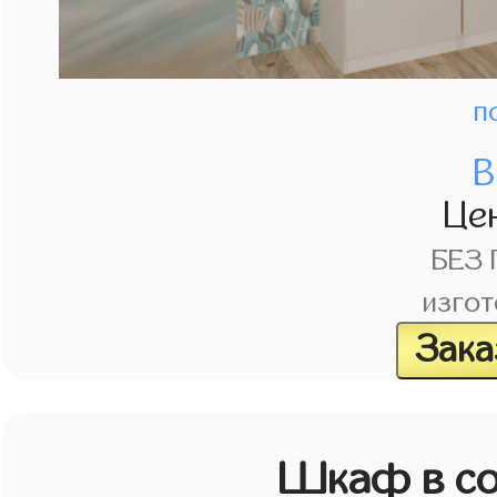
п
В
Це
БЕЗ
изгот
Зака
Шкаф в со