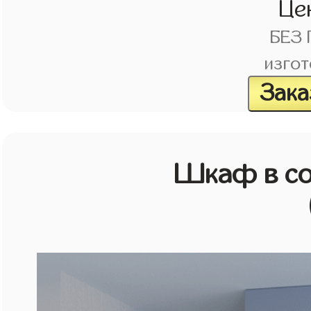
Це
БЕЗ
изгот
Зака
Шкаф в со