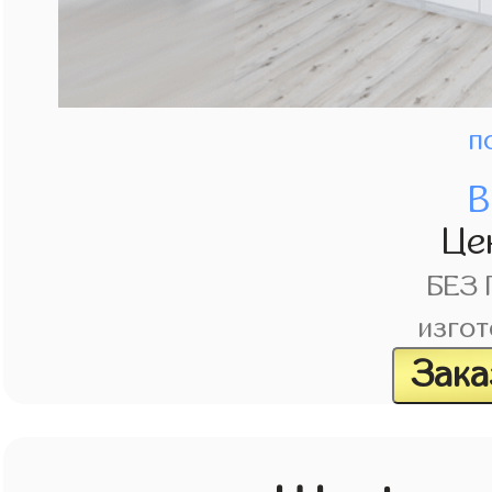
п
В
Це
БЕЗ
изгот
Зака