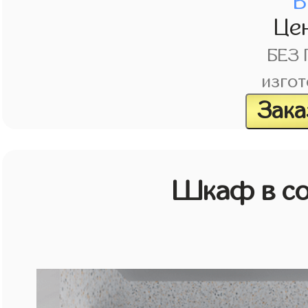
В
Це
БЕЗ
изгот
Зака
Шкаф в со