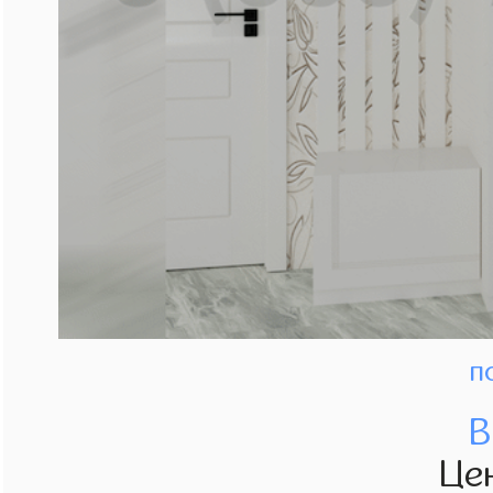
п
В
Це