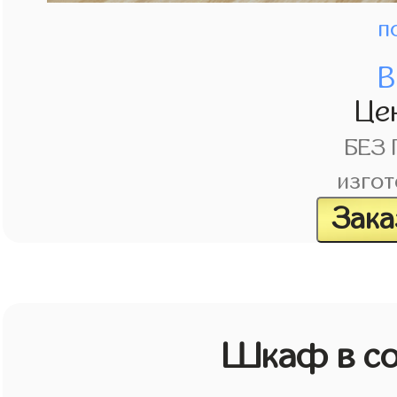
п
В
Це
БЕЗ
изгот
Зака
Шкаф в со