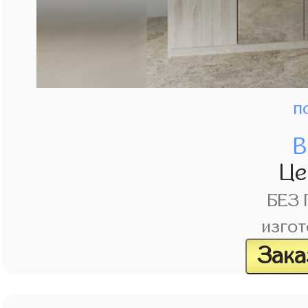
п
В
Це
БЕЗ
изгот
Зака