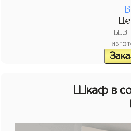
В
Це
БЕЗ
изгот
Зака
Шкаф в со