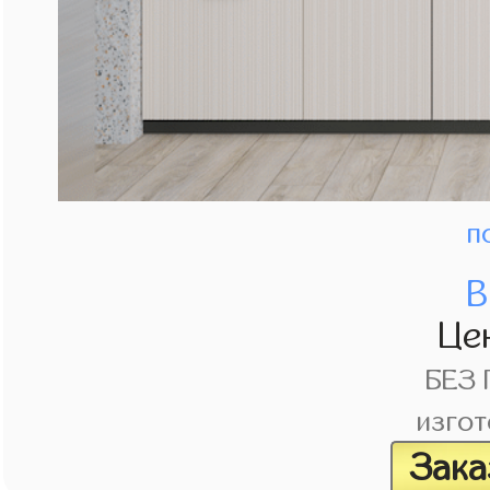
п
В
Це
БЕЗ
изгот
Зака