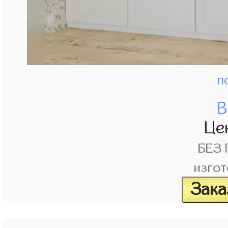
п
В
Це
БЕЗ
изгот
Зака