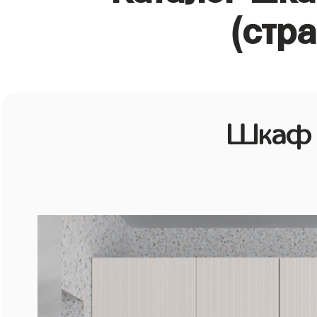
(стр
Шкаф 