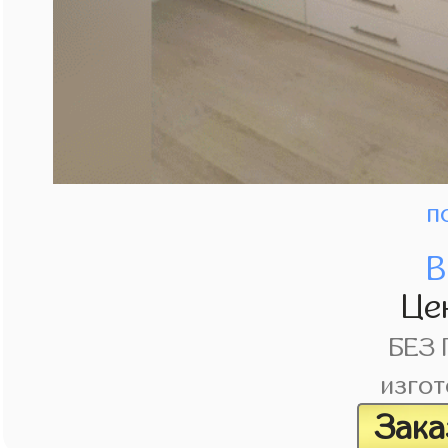
п
В
Це
БЕЗ
изгот
Зака