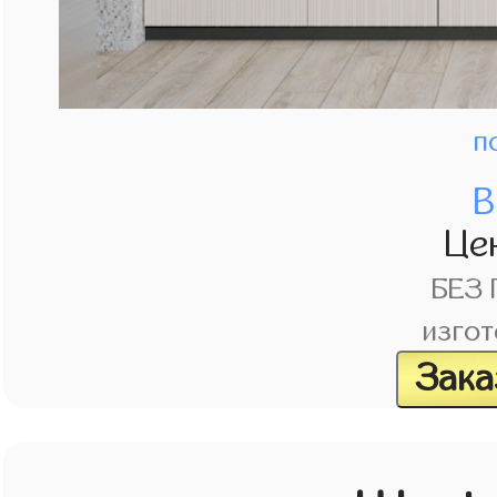
п
В
Це
БЕЗ
изгот
Зака