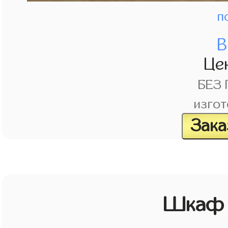
п
В
Це
БЕЗ
изгот
Зака
Шкаф 