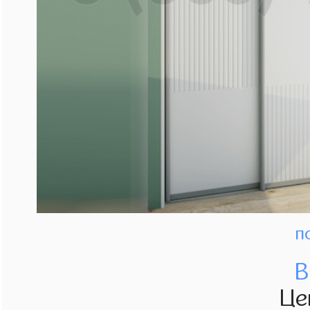
п
В
Це