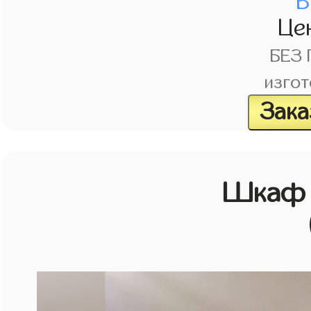
В
Це
БЕЗ
изгот
Зака
Шкаф 