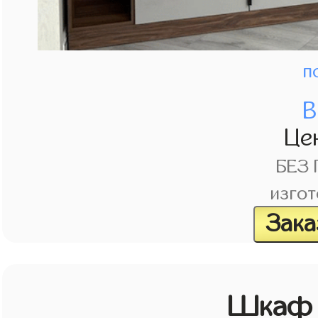
п
В
Це
БЕЗ
изгот
Зака
Шкаф 