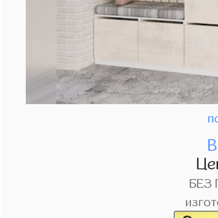
п
В
Це
БЕЗ
изгот