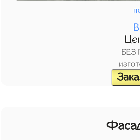
п
В
Це
БЕЗ
изгот
Зака
Фасад