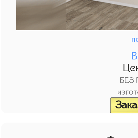
п
В
Це
БЕЗ
изгот
Зака