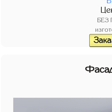
В
Це
БЕЗ
изгот
Зака
Фасад