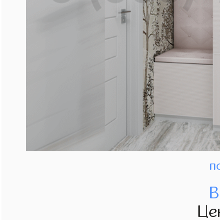
п
В
Це