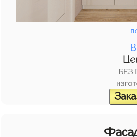
п
В
Це
БЕЗ
изгот
Зака
Фасад