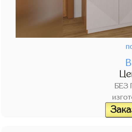
п
В
Це
БЕЗ
изгот
Зака