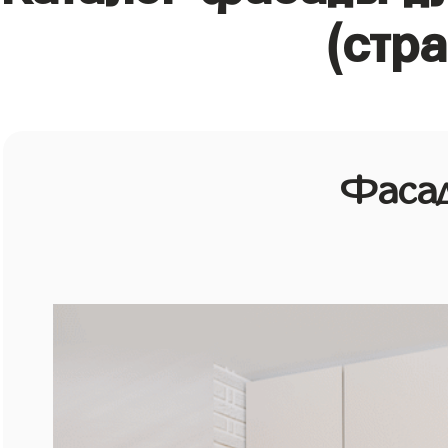
(стр
Фасад