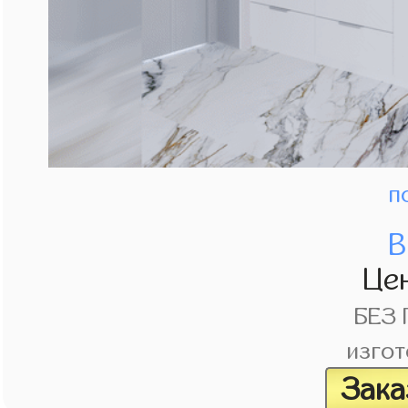
п
В
Це
БЕЗ
изгот
Зака