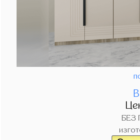
п
В
Це
БЕЗ
изгот