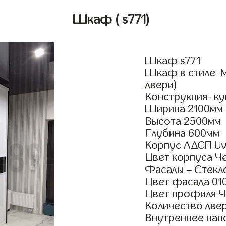
Шкаф
( s771)
Шкаф s771
Шкаф в стиле М
двери)
Конструкция- ку
Ширина 2100мм
Высота 2500мм
Глубина 600мм
Корпус ЛДСП Uv
Цвет корпуса Ч
Фасады – Стекл
Цвет фасада 010
Цвет профиля Ч
Количество двер
Внутреннее нап