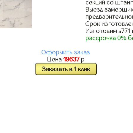
секций со штанг
Выезд замерщик
предварительно
Срок изготовлен
Изготовим s771
рассрочка 0% б
Оформить заказ
Цена
19637
р
Заказать в 1 клик