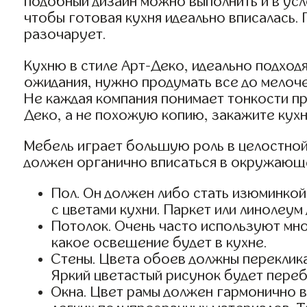
подобный дизайн можно выполнить и в ус
чтобы готовая кухня идеально вписалась.
разочарует.
Кухню в стиле Арт-Деко, идеально подхо
ожидания, нужно продумать все до мелоче
Не каждая компания понимает тонкости пр
Деко, а не похожую копию, закажите кух
Мебель играет большую роль в целостной
должен органично вписаться в окружающе
Пол. Он должен либо стать изюминкой
с цветами кухни. Паркет или линолеум
Потолок. Очень часто используют мн
какое освещение будет в кухне.
Стены. Цвета обоев должны переклика
Яркий цветастый рисунок будет переб
Окна. Цвет рамы должен гармонично в