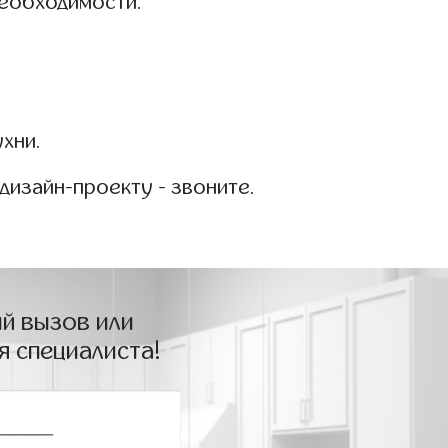
необходимости.
хни.
изайн-проекту - звоните.
й вызов или
я специалиста!