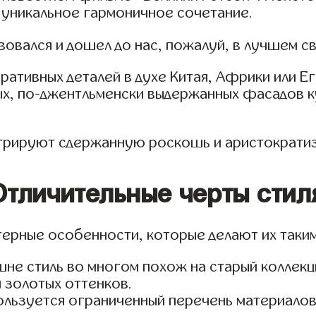
 уникальное гармоничное сочетание.
вовался и дошел до нас, пожалуй, в лучшем 
ративных деталей в духе Китая, Африки или Е
х, по-джентльменски выдержанных фасадов ку
стрируют сдержанную роскошь и аристократи
Отличительные черты стил
ктерные особенности, которые делают их таки
не стиль во многом похож на старый коллекц
и золотых оттенков.
ользуется ограниченный перечень материалов: