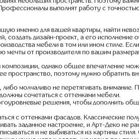
ловиях небольших пространств. Поэтому важн
 Профессионалы выполнят работу с точностью 
дящую именно для вашей квартиры, найти нев
й, создать дизайн-проект, а его исполнение
оизводства мебели в том или ином стиле. Если
ню мечты от производителя по вашим размера
 композиции, однако общее впечатление мож
е пространство, поэтому нужно обратить вн
, либо молчаливо не перетягивать внимание.
 должны сочетаться с оттенками мебели.
огоуровневые решения, чтобы дополнить общи
ться с оттенками фасадов. Классические полу
ивать заданное настроение, и Арт-Деко не ра
писываться и не выбиваться из картины стиля