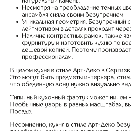
натуральный камень.
Несмотря на преобладание темных цве
ансамбля сияла своим безупречием.
Уникальная геометрия. Безупречный с
лейтмотивом в деталях проходит через
Наличие контрастных рамок, также я
фурнитуру и изготовить кухню по все
дешевой копией. Поэтому производст
профессионалам.
В целом кухня в стиле Арт-Деко в Сергие
Это могут быть предметы интерьера, стил
что обеденную зону нужно визуально выд
Типичный кухонный фартук может ничем н
Необычные узоры в разных масштабах, вы
Посаде.
Несомненно, кухня в стиле Арт-Деко без