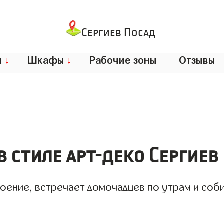
Сергиев Посад
и
↓
Шкафы
↓
Рабочие зоны
Отзывы
в стиле арт-деко Сергиев
роение, встречает домочадцев по утрам и соб