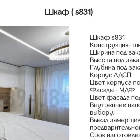
Шкаф
( s831)
Шкаф s831
Конструкция- ш
Ширина под зак
Высота под зака
Глубина под зак
Корпус ЛДСП
Цвет корпуса по
Фасады - МДФ
Цвет фасада по
Внутреннее нап
выбору.
Выезд замерщик
предварительно
Срок изготовлен