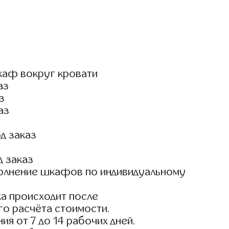
каф вокруг кровати
аз
з
аз
д заказ
д заказ
олнение шкафов по индивидуальному
а происходит после
го расчёта стоимости.
ия от 7 до 14 рабочих дней.