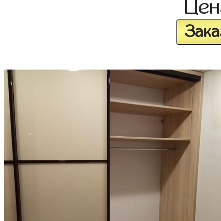
Це
Зака