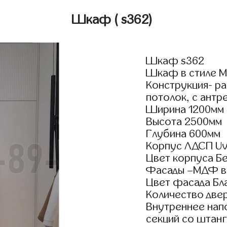
Шкаф
( s362)
Шкаф s362
Шкаф в стиле Мо
Конструкция- р
потолок, с антр
Ширина 1200мм
Высота 2500мм
Глубина 600мм
Корпус ЛДСП Uv
Цвет корпуса Б
Фасады –МДФ в
Цвет фасада Бл
Количество двер
Внутреннее нап
секций со штанг