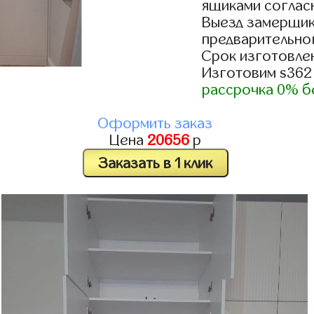
ящиками согласн
Выезд замерщик
предварительно
Срок изготовлен
Изготовим s362
рассрочка 0% б
Оформить заказ
Цена
20656
р
Заказать в 1 клик