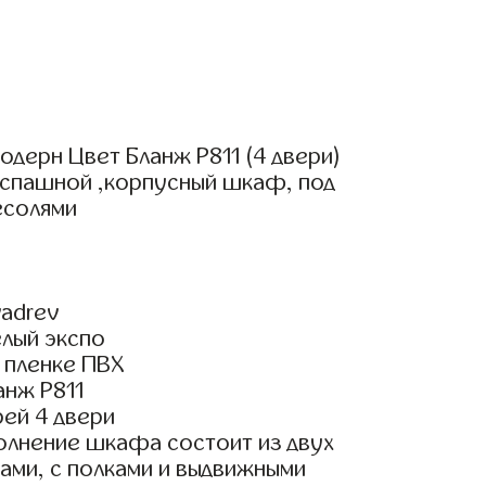
дерн Цвет Бланж Р811 (4 двери)
аспашной ,корпусный шкаф, под
есолями
adrev
елый экспо
 пленке ПВХ
анж Р811
ей 4 двери
олнение шкафа состоит из двух
ами, с полками и выдвижными