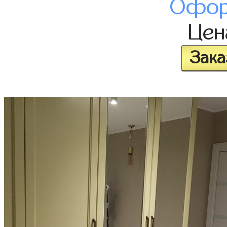
Офор
Це
Зака