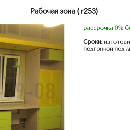
Рабочая зона
( r253)
рассрочка 0% б
Сроки:
изготови
подгонкой под 