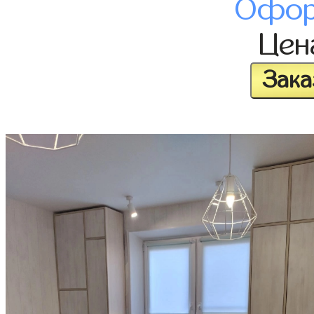
Офор
Це
Зака