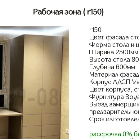
Рабочая зона
( r150)
r150
Цвет фасада ст
Форма стола и 
Ширина 2500мм
Высота стола 8
Глубина 600мм
Материал фасад
Корпус ЛДСП У
Цвет корпуса, 
Фурнитура Boyar
Выезд замерщик
предварительно
Срок изготовлен
рассрочка 0% б