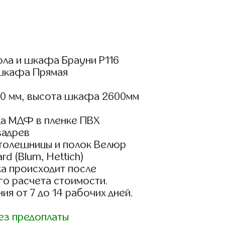
ола и шкафа Брауни Р116
шкафа Прямая
00 мм, высота шкафа 2600мм
а МДФ в пленке ПВХ
вадрев
столешницы и полок Велюр
d (Blum, Hettich)
а происходит после
го расчета стоимости.
ия от 7 до 14 рабочих дней.
ез предоплаты