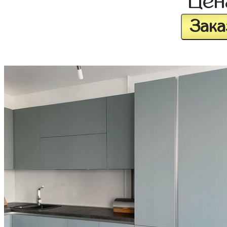
Це
Зака