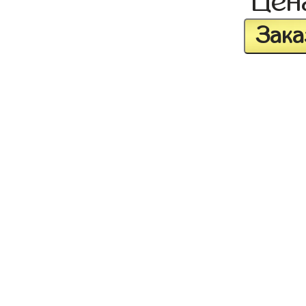
Це
Зака