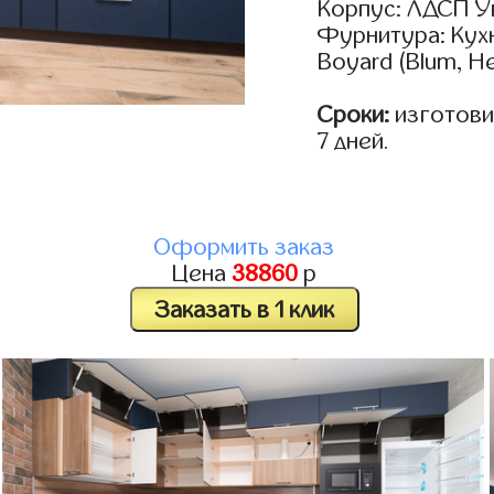
Корпус: ЛДСП У
Фурнитура: Кух
Boyard (Blum, He
Сроки:
изготовим
7 дней.
Оформить заказ
Цена
38860
р
Заказать в 1 клик