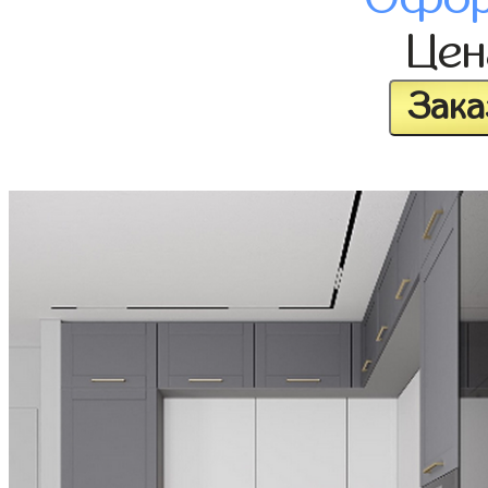
Це
Зака