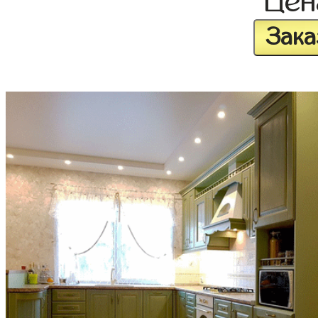
Це
Зака