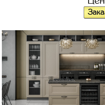
Це
Зака