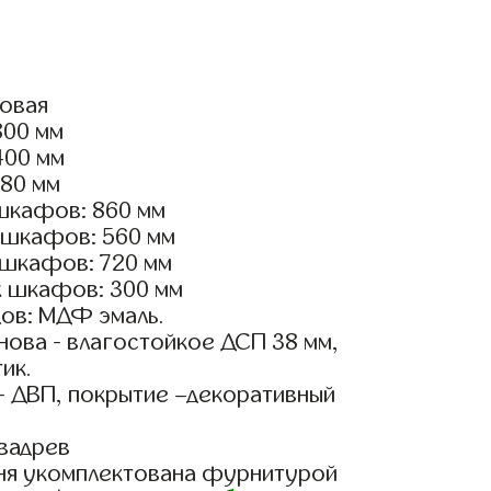
ловая
800 мм
400 мм
180 мм
шкафов: 860 мм
 шкафов: 560 мм
 шкафов: 720 мм
х шкафов: 300 мм
ов: МДФ эмаль.
ова - влагостойкое ДСП 38 мм,
ик.
- ДВП, покрытие –декоративный
вадрев
ня укомплектована фурнитурой