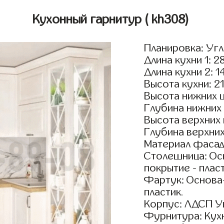
Кухонный гарнитур
( kh308)
Планировка: Уг
Длина кухни 1: 2
Длина кухни 2: 1
Высота кухни: 2
Высота нижних 
Глубина нижних
Высота верхних
Глубина верхни
Материал фасад
Столешница: Осн
покрытие - пласт
Фартук: Основа
пластик.
Корпус: ЛДСП У
Фурнитура: Кух