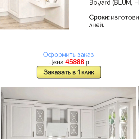
Boyard (BLUM, H
Сроки:
изготовим
дней.
Оформить заказ
Цена
45888
р
Заказать в 1 клик