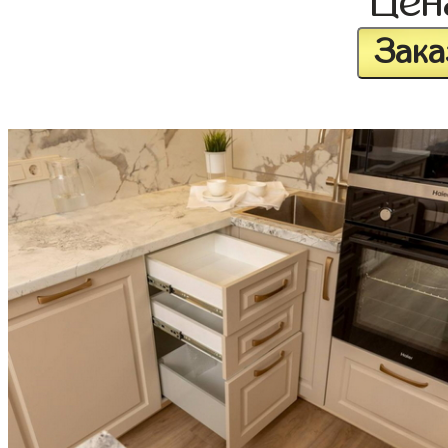
Це
Зака