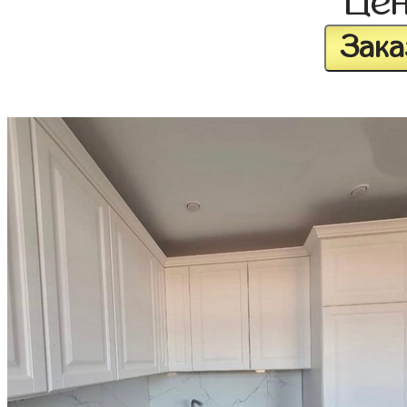
Це
Зака