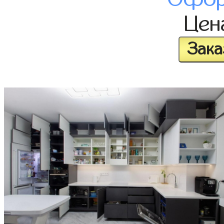
Це
Зака