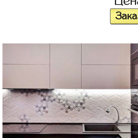
Це
Зака