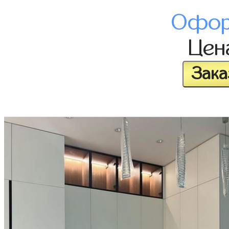
Офор
Це
Зака