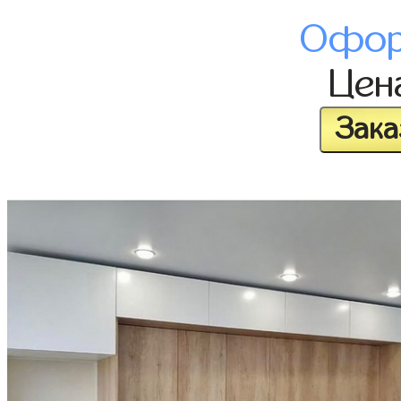
Офор
Цен
Зака