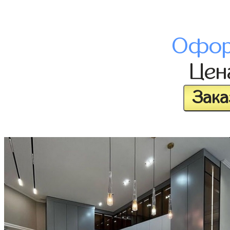
Офор
Це
Зака