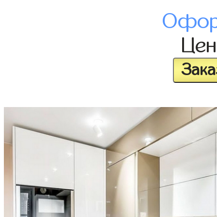
Офор
Це
Зака