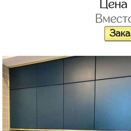
Цен
Вмест
Зака