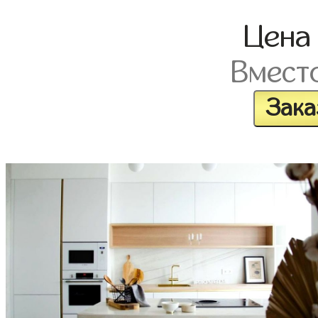
Цен
Вмест
Зака