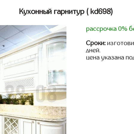
Кухонный гарнитур
( kd698)
рассрочка 0% б
Сроки:
изготовим
дней.
цена указана по