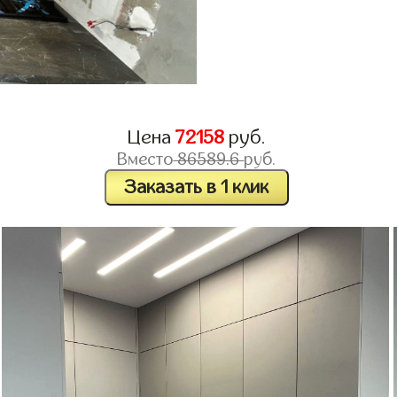
Цена
72158
руб.
Вместо
86589.6
руб.
Заказать в 1 клик