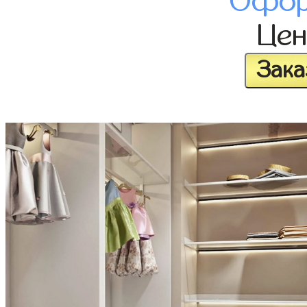
Офор
Це
Зака