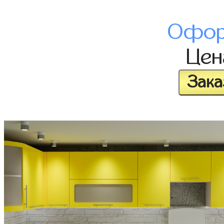
Офор
Це
Зака