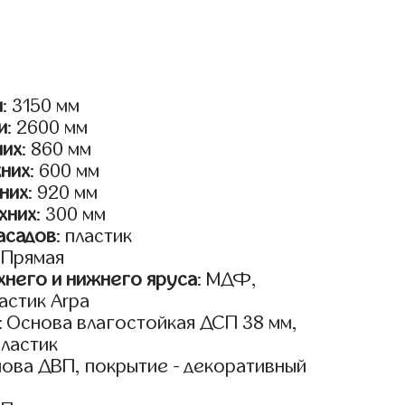
и
: 3150 мм
и
: 2600 мм
них
: 860 мм
жних
: 600 мм
них
: 920 мм
хних
: 300 мм
асадов
: пластик
: Прямая
него и нижнего яруса
: МДФ,
астик Arpa
: Основа влагостойкая ДСП 38 мм,
пластик
нова ДВП, покрытие - декоративный