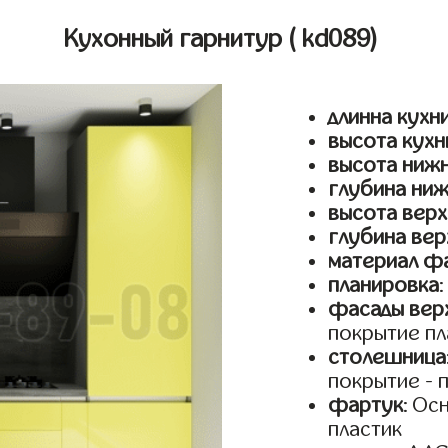
Кухонный гарнитур
( kd089)
длинна кухн
высота кухн
высота ниж
глубина ни
высота верх
глубина вер
материал ф
планировка
фасады верх
покрытие пл
столешница
покрытие - 
фартук
: Ос
пластик