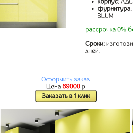
корпус
: ЛД
фурнитура
BLUM
рассрочка 0% б
Сроки:
изготовим
дней.
Оформить заказ
Цена
69000
р
Заказать в 1 клик