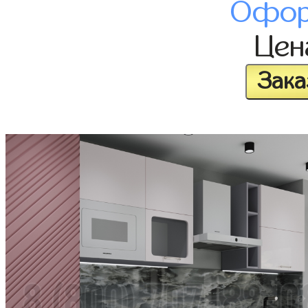
Офор
Це
Зака