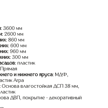
и
: 3600 мм
и
: 2600 мм
них
: 860 мм
жних
: 600 мм
них
: 960 мм
хних
: 300 мм
асадов
: пластик
: Прямая
него и нижнего яруса
: МДФ,
астик Arpa
: Основа влагостойкая ДСП 38 мм,
пластик
нова ДВП, покрытие - декоративный