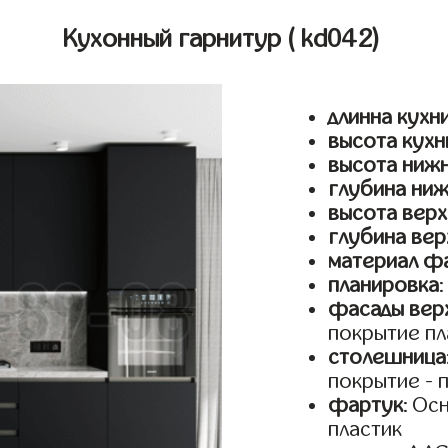
Кухонный гарнитур
( kd042)
длинна кухн
высота кухн
высота ниж
глубина ни
высота верх
глубина вер
материал ф
планировка
фасады верх
покрытие пл
столешница
покрытие - 
фартук
: Ос
пластик