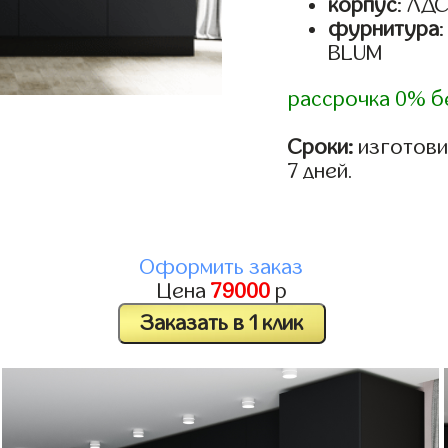
корпус
: ЛД
фурнитура
BLUM
рассрочка 0% б
Сроки:
изготови
7 дней.
Оформить заказ
Цена
79000
р
Заказать в 1 клик