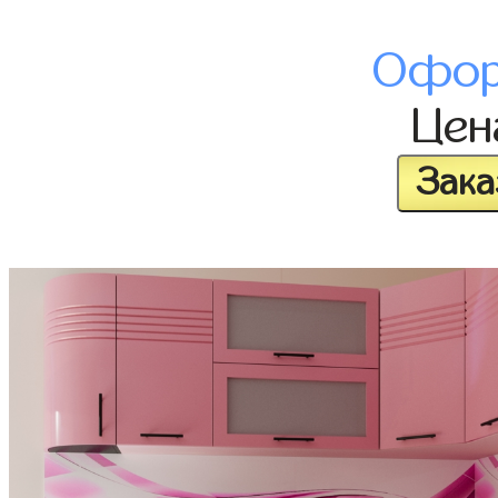
Офор
Це
Зака