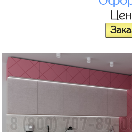
Офор
Це
Зака