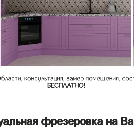
бласти, консультация, замер помещения, сост
БЕСПЛАТНО
!
уальная фрезеровка на Ва