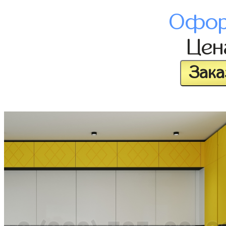
Офор
Це
Зака