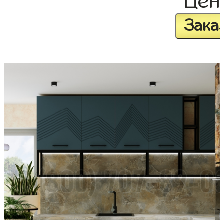
Це
Зака