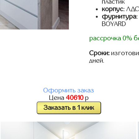
пластик
корпус
: ЛД
фурнитура
BOYARD
рассрочка 0% б
Сроки:
изготови
дней.
Оформить заказ
Цена
40610
р
Заказать в 1 клик