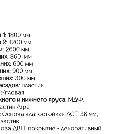
 1
: 1800 мм
и 2
: 1200 мм
и
: 2600 мм
них
: 860 мм
жних
: 600 мм
них
: 900 мм
хних
: 300 мм
асадов
: пластик
: Угловая
него и нижнего яруса
: МДФ,
астик Arpa
: Основа влагостойкая ДСП 38 мм,
пластик
нова ДВП, покрытие - декоративный