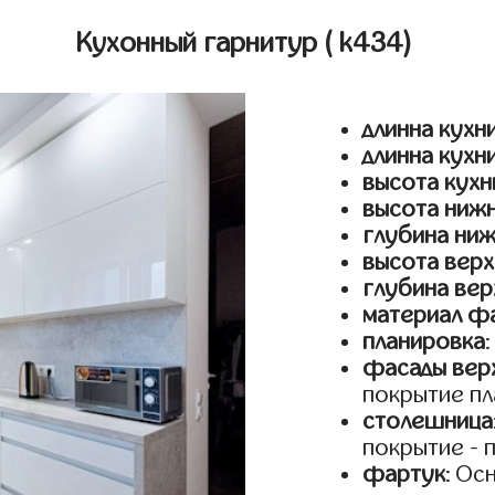
Кухонный гарнитур
( k434)
длинна кухни
длинна кухн
высота кухн
высота ниж
глубина ни
высота верх
глубина вер
материал ф
планировка
фасады верх
покрытие пл
столешница
покрытие - 
фартук
: Ос