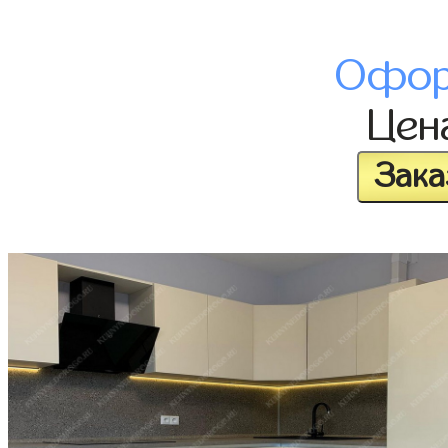
Офор
Цен
Зака