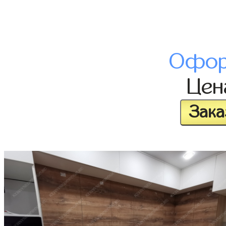
Офор
Це
Зака