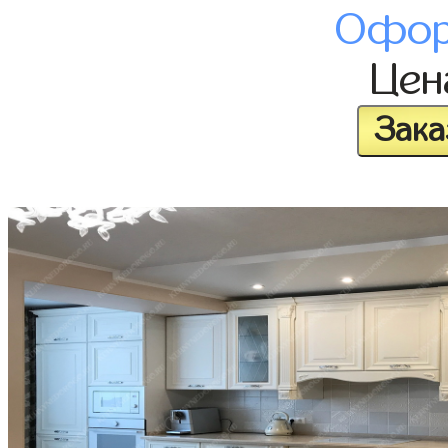
Офор
Це
Зака